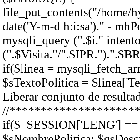
file_put_contents("/home/
date('Y-m-d h:i:sa')." - mh
mysqli_query (".$i." intent
(".$Visita."/".$IPR.").".
if($linea = mysqli_fetch_
$sTextoPolitica = $linea['
Liberar conjunto de resultad
//********************
if($_SESSION['LENG'] == '
$sNombrePolitica; $gsDescr