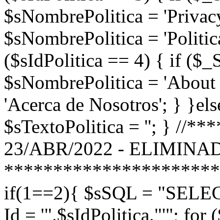
$sNombrePolitica = 'Privacy
$sNombrePolitica = 'Politica
($sIdPolitica == 4) { if (
$sNombrePolitica = 'About 
'Acerca de Nosotros'; } }els
$sTextoPolitica = ''; } //
23/ABR/2022 - ELIMINA
**********************
if(1==2){ $sSQL = "SEL
Id = '".$sIdPolitica."'"; for