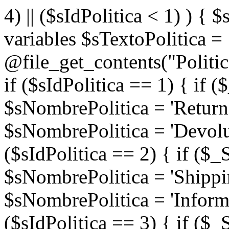
4) || ($sIdPolitica < 1) ) { $
variables $sTextoPolitica =
@file_get_contents("Politi
if ($sIdPolitica == 1) { if
$sNombrePolitica = 'Return
$sNombrePolitica = 'Devoluc
($sIdPolitica == 2) { if (
$sNombrePolitica = 'Shippi
$sNombrePolitica = 'Informa
($sIdPolitica == 3) { if (