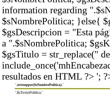
information regarding ".$
$sNombrePolitica; }else{ $
$gsDescripcion = "Esta pág
a ".$sNombrePolitica; $gs
$gsTitulo = str_replace(" de
include_once('mhEncabezado
resultados en HTML ?> '; ?
'.strtoupper($sNombrePolitica).'
'.$sTextoPolitica.'