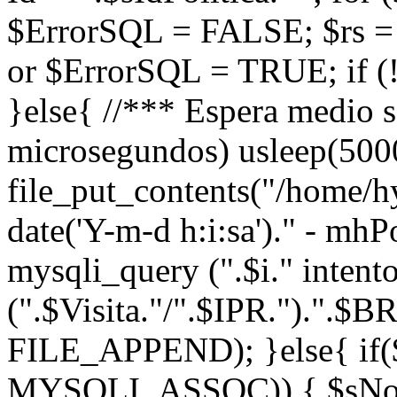
$ErrorSQL = FALSE; $rs =
or $ErrorSQL = TRUE; if (!
}else{ //*** Espera medio 
microsegundos) usleep(5000
file_put_contents("/home/
date('Y-m-d h:i:sa')." - mh
mysqli_query (".$i." intent
(".$Visita."/".$IPR.").".$
FILE_APPEND); }else{ if($
MYSQLI_ASSOC)) { $sNom