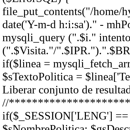
file_put_contents("/home/
date('Y-m-d h:i:sa')." - mh
mysqli_query (".$i." intent
(".$Visita."/".$IPR.").".
if($linea = mysqli_fetch_
$sTextoPolitica = $linea['
Liberar conjunto de resultad
//********************
if($_SESSION['LENG'] == '
$sNombrePolitica; $gsDescr