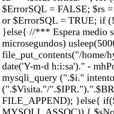
$ErrorSQL = FALSE; $rs =
or $ErrorSQL = TRUE; if (!
}else{ //*** Espera medio 
microsegundos) usleep(5000
file_put_contents("/home/
date('Y-m-d h:i:sa')." - mh
mysqli_query (".$i." intent
(".$Visita."/".$IPR.").".$
FILE_APPEND); }else{ if($
MYSQLI_ASSOC)) { $sNom