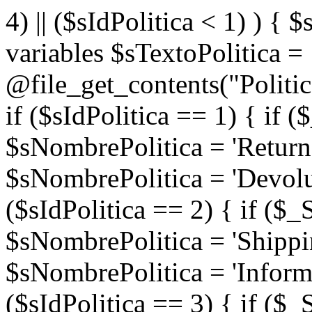
4) || ($sIdPolitica < 1) ) { $
variables $sTextoPolitica =
@file_get_contents("Politi
if ($sIdPolitica == 1) { if
$sNombrePolitica = 'Return
$sNombrePolitica = 'Devoluc
($sIdPolitica == 2) { if (
$sNombrePolitica = 'Shippi
$sNombrePolitica = 'Informa
($sIdPolitica == 3) { if (