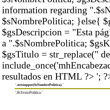
information regarding ".$
$sNombrePolitica; }else{ $
$gsDescripcion = "Esta pág
a ".$sNombrePolitica; $gs
$gsTitulo = str_replace(" de
include_once('mhEncabezado
resultados en HTML ?> '; ?
'.strtoupper($sNombrePolitica).'
'.$sTextoPolitica.'