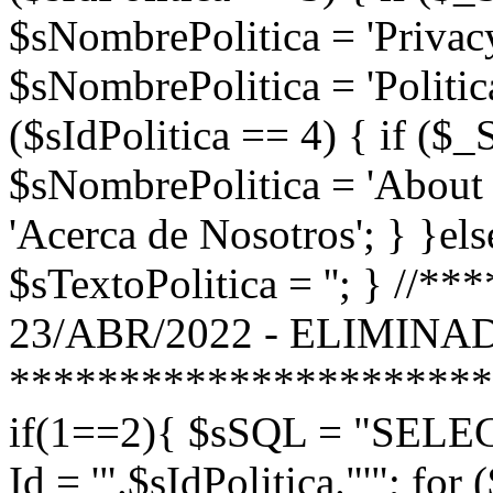
$sNombrePolitica = 'Privacy
$sNombrePolitica = 'Politica
($sIdPolitica == 4) { if (
$sNombrePolitica = 'About 
'Acerca de Nosotros'; } }els
$sTextoPolitica = ''; } //
23/ABR/2022 - ELIMINA
**********************
if(1==2){ $sSQL = "SEL
Id = '".$sIdPolitica."'"; for