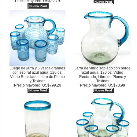
Precio Mayoreo: US$82.79
Nuevo Prod
Nuevo Prod
Juego de jarra y 6 vasos grandes
Jarra de vidrio soplado con borde
con espiral azul aqua, 120 oz,
azul aqua, 120 oz, Vidrio
Vidrio Reciclado, Libre de Plomo
Reciclado, Libre de Plomo y
y Toxinas
Toxinas
Precio Mayoreo: US$799.20
Precio Mayoreo: US$73.99
Nuevo Prod
Nuevo Prod