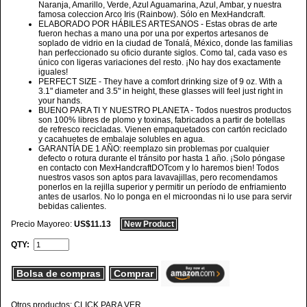
Naranja, Amarillo, Verde, Azul Aguamarina, Azul, Ambar, y nuestra
famosa coleccion Arco Iris (Rainbow). Sólo en MexHandcraft.
ELABORADO POR HÁBILES ARTESANOS - Estas obras de arte
fueron hechas a mano una por una por expertos artesanos de
soplado de vidrio en la ciudad de Tonalá, México, donde las familias
han perfeccionado su oficio durante siglos. Como tal, cada vaso es
único con ligeras variaciones del resto. ¡No hay dos exactamente
iguales!
PERFECT SIZE - They have a comfort drinking size of 9 oz. With a
3.1" diameter and 3.5" in height, these glasses will feel just right in
your hands.
BUENO PARA TI Y NUESTRO PLANETA - Todos nuestros productos
son 100% libres de plomo y toxinas, fabricados a partir de botellas
de refresco recicladas. Vienen empaquetados con cartón reciclado
y cacahuetes de embalaje solubles en agua.
GARANTÍA DE 1 AÑO: reemplazo sin problemas por cualquier
defecto o rotura durante el tránsito por hasta 1 año. ¡Solo póngase
en contacto con MexHandcraftDOTcom y lo haremos bien! Todos
nuestros vasos son aptos para lavavajillas, pero recomendamos
ponerlos en la rejilla superior y permitir un período de enfriamiento
antes de usarlos. No lo ponga en el microondas ni lo use para servir
bebidas calientes.
Precio Mayoreo:
US$11.13
New Product
QTY:
Bolsa de compras
Comprar
Otros productos: CLICK PARA VER