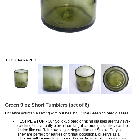
CLICK PARA VER
Green 9 oz Short Tumblers (set of 6)
Enhance your table setting with our beautiful Olive Green colored glasses.
FESTIVE & FUN - Our Solid-Colored drinking glasses are truly eye-
catching! Individually blown from bright colored glass, they can be
festive like our Rainbow set, or elegant like our Smoke Gray set.
They are perfect for parties or formal occasions, or serve as a
fabulous gift for your loved ones. Our wide array of colored glasses