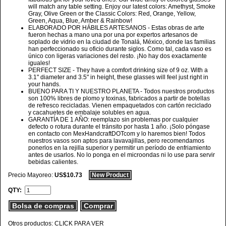
will match any table setting. Enjoy our latest colors: Amethyst, Smoke
Gray, Olive Green or the Classic Colors: Red, Orange, Yellow,
Green, Aqua, Blue, Amber & Rainbow!
ELABORADO POR HÁBILES ARTESANOS - Estas obras de arte
fueron hechas a mano una por una por expertos artesanos de
soplado de vidrio en la ciudad de Tonalá, México, donde las familias
han perfeccionado su oficio durante siglos. Como tal, cada vaso es
único con ligeras variaciones del resto. ¡No hay dos exactamente
iguales!
PERFECT SIZE - They have a comfort drinking size of 9 oz. With a
3.1" diameter and 3.5" in height, these glasses will feel just right in
your hands.
BUENO PARA TI Y NUESTRO PLANETA - Todos nuestros productos
son 100% libres de plomo y toxinas, fabricados a partir de botellas
de refresco recicladas. Vienen empaquetados con cartón reciclado
y cacahuetes de embalaje solubles en agua.
GARANTÍA DE 1 AÑO: reemplazo sin problemas por cualquier
defecto o rotura durante el tránsito por hasta 1 año. ¡Solo póngase
en contacto con MexHandcraftDOTcom y lo haremos bien! Todos
nuestros vasos son aptos para lavavajillas, pero recomendamos
ponerlos en la rejilla superior y permitir un período de enfriamiento
antes de usarlos. No lo ponga en el microondas ni lo use para servir
bebidas calientes.
Precio Mayoreo:
US$10.73
New Product
QTY:
Bolsa de compras
Comprar
Otros productos: CLICK PARA VER