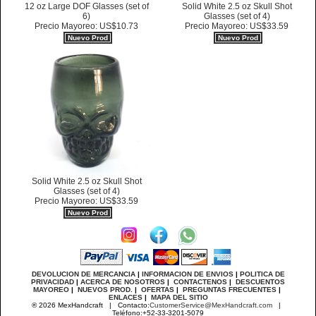
12 oz Large DOF Glasses (set of
Solid White 2.5 oz Skull Shot
6)
Glasses (set of 4)
Precio Mayoreo: US$10.73
Precio Mayoreo: US$33.59
Nuevo Prod
Nuevo Prod
Solid White 2.5 oz Skull Shot
Glasses (set of 4)
Precio Mayoreo: US$33.59
Nuevo Prod
DEVOLUCION DE MERCANCIA
|
INFORMACION DE ENVIOS
|
POLITICA DE
PRIVACIDAD
|
ACERCA DE NOSOTROS
|
CONTACTENOS
|
DESCUENTOS
MAYOREO
|
NUEVOS PROD.
|
OFERTAS
|
PREGUNTAS FRECUENTES
|
ENLACES
|
MAPA DEL SITIO
® 2026 MexHandcraft | Contacto:
CustomerService@MexHandcraft.com
|
Teléfono:+52-33-3201-5079