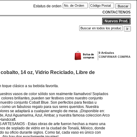
Estatus de orden
CONTACTENOS
Nuevos Prod.
0 Artículos
CONFIRMAR COMPRA
cobalto, 14 oz, Vidrio Reciclado, Libre de
 toque clásico a su bebida favorita.
stros vasos de color sólido son realmente llamativos! Soplados
 colores brillantes, pueden ser festivos como nuestro conjunto
uestro conjunto Cobalt Blue. Son perfectos para fiestas u
n como un fabuloso regalo para sus seres queridos. Nuestra
ores se adaptará a cualquier arreglo de mesa. ¡Disponible en:
rde, Azul Aguamarina, Azul, Ambar, y nuestra famosa coleccion Arco
Handcraft.
RTESANOS - Estas obras de arte fueron hechas a mano una
nos de soplado de vidrio en la ciudad de Tonalá, México, donde
do su oficio durante siglos. Como tal, cada vaso es único con
to. ¡No hay dos exactamente iguales!