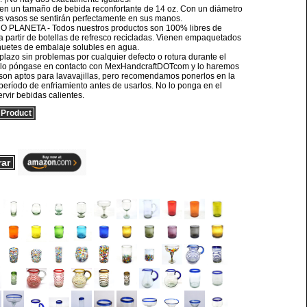
un tamaño de bebida reconfortante de 14 oz. Con un diámetro
tos vasos se sentirán perfectamente en sus manos.
PLANETA - Todos nuestros productos son 100% libres de
 a partir de botellas de refresco recicladas. Vienen empaquetados
huetes de embalaje solubles en agua.
zo sin problemas por cualquier defecto o rotura durante el
¡Solo póngase en contacto con MexHandcraftDOTcom y lo haremos
son aptos para lavavajillas, pero recomendamos ponerlos en la
un período de enfriamiento antes de usarlos. No lo ponga en el
rvir bebidas calientes.
Product
rar