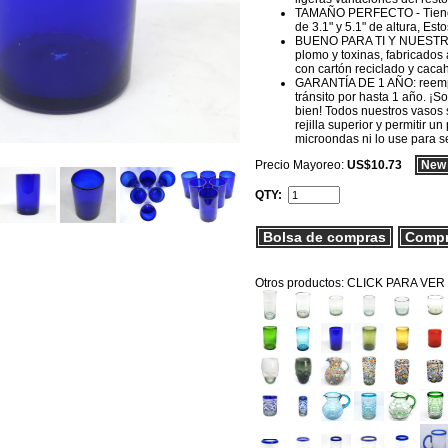
TAMAÑO PERFECTO - Tienen 
de 3.1" y 5.1" de altura, Es
BUENO PARA TI Y NUESTRO 
plomo y toxinas, fabricados
con cartón reciclado y caca
GARANTÍA DE 1 AÑO: reempla
tránsito por hasta 1 año. 
bien! Todos nuestros vasos 
rejilla superior y permitir 
microondas ni lo use para se
Precio Mayoreo:
US$10.73
New 
QTY:
Bolsa de compras
Comp
Otros productos: CLICK PARA VER