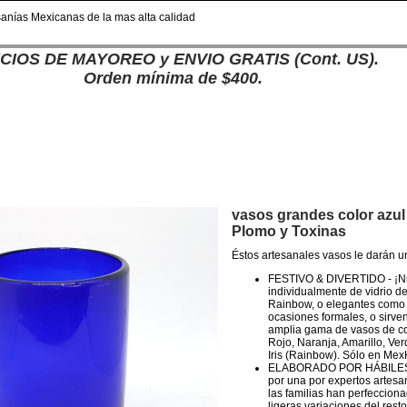
nías Mexicanas de la mas alta calidad
CIOS DE MAYOREO y ENVIO GRATIS (Cont. US).
Orden mínima de $400.
vasos grandes color azul 
Plomo y Toxinas
Éstos artesanales vasos le darán un
FESTIVO & DIVERTIDO - ¡Nue
individualmente de vidrio de
Rainbow, o elegantes como n
ocasiones formales, o sirve
amplia gama de vasos de col
Rojo, Naranja, Amarillo, Ve
Iris (Rainbow). Sólo en Mex
ELABORADO POR HÁBILES A
por una por expertos artesa
las familias han perfecciona
ligeras variaciones del res