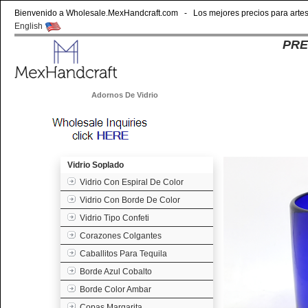
Bienvenido a Wholesale.MexHandcraft.com - Los mejores precios para artesa
English
PRE
Vidrio Soplado
Adornos De Vidrio
Vidrio Soplado
Vidrio Con Espiral De Color
Vidrio Con Borde De Color
Vidrio Tipo Confeti
Corazones Colgantes
Caballitos Para Tequila
Borde Azul Cobalto
Borde Color Ambar
Copas Margarita