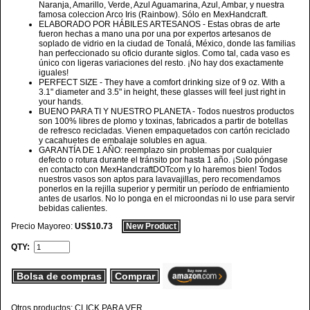
Naranja, Amarillo, Verde, Azul Aguamarina, Azul, Ambar, y nuestra
famosa coleccion Arco Iris (Rainbow). Sólo en MexHandcraft.
ELABORADO POR HÁBILES ARTESANOS - Estas obras de arte
fueron hechas a mano una por una por expertos artesanos de
soplado de vidrio en la ciudad de Tonalá, México, donde las familias
han perfeccionado su oficio durante siglos. Como tal, cada vaso es
único con ligeras variaciones del resto. ¡No hay dos exactamente
iguales!
PERFECT SIZE - They have a comfort drinking size of 9 oz. With a
3.1" diameter and 3.5" in height, these glasses will feel just right in
your hands.
BUENO PARA TI Y NUESTRO PLANETA - Todos nuestros productos
son 100% libres de plomo y toxinas, fabricados a partir de botellas
de refresco recicladas. Vienen empaquetados con cartón reciclado
y cacahuetes de embalaje solubles en agua.
GARANTÍA DE 1 AÑO: reemplazo sin problemas por cualquier
defecto o rotura durante el tránsito por hasta 1 año. ¡Solo póngase
en contacto con MexHandcraftDOTcom y lo haremos bien! Todos
nuestros vasos son aptos para lavavajillas, pero recomendamos
ponerlos en la rejilla superior y permitir un período de enfriamiento
antes de usarlos. No lo ponga en el microondas ni lo use para servir
bebidas calientes.
Precio Mayoreo:
US$10.73
New Product
QTY:
Bolsa de compras
Comprar
Otros productos: CLICK PARA VER