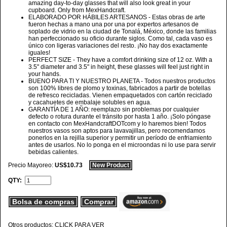
amazing day-to-day glasses that will also look great in your
cupboard. Only from MexHandcraft.
ELABORADO POR HÁBILES ARTESANOS - Estas obras de arte
fueron hechas a mano una por una por expertos artesanos de
soplado de vidrio en la ciudad de Tonalá, México, donde las familias
han perfeccionado su oficio durante siglos. Como tal, cada vaso es
único con ligeras variaciones del resto. ¡No hay dos exactamente
iguales!
PERFECT SIZE - They have a comfort drinking size of 12 oz. With a
3.5" diameter and 3.5" in height, these glasses will feel just right in
your hands.
BUENO PARA TI Y NUESTRO PLANETA - Todos nuestros productos
son 100% libres de plomo y toxinas, fabricados a partir de botellas
de refresco recicladas. Vienen empaquetados con cartón reciclado
y cacahuetes de embalaje solubles en agua.
GARANTÍA DE 1 AÑO: reemplazo sin problemas por cualquier
defecto o rotura durante el tránsito por hasta 1 año. ¡Solo póngase
en contacto con MexHandcraftDOTcom y lo haremos bien! Todos
nuestros vasos son aptos para lavavajillas, pero recomendamos
ponerlos en la rejilla superior y permitir un período de enfriamiento
antes de usarlos. No lo ponga en el microondas ni lo use para servir
bebidas calientes.
Precio Mayoreo:
US$10.73
New Product
QTY:
Bolsa de compras
Comprar
Otros productos: CLICK PARA VER