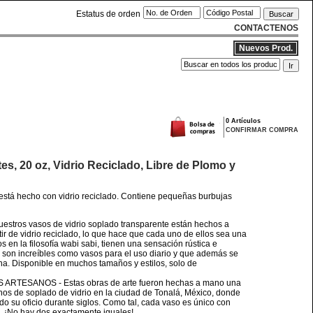
Estatus de orden
CONTACTENOS
Nuevos Prod.
0 Artículos
CONFIRMAR COMPRA
s, 20 oz, Vidrio Reciclado, Libre de Plomo y
está hecho con vidrio reciclado. Contiene pequeñas burbujas
tros vasos de vidrio soplado transparente están hechos a
ir de vidrio reciclado, lo que hace que cada uno de ellos sea una
os en la filosofía wabi sabi, tienen una sensación rústica e
 son increíbles como vasos para el uso diario y que además se
ena. Disponible en muchos tamaños y estilos, solo de
RTESANOS - Estas obras de arte fueron hechas a mano una
nos de soplado de vidrio en la ciudad de Tonalá, México, donde
do su oficio durante siglos. Como tal, cada vaso es único con
to. ¡No hay dos exactamente iguales!