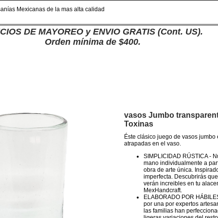
nías Mexicanas de la mas alta calidad
CIOS DE MAYOREO y ENVIO GRATIS (Cont. US).
Orden mínima de $400.
vasos Jumbo transparente
Toxinas
Éste clásico juego de vasos jumbo 
atrapadas en el vaso.
SIMPLICIDAD RÚSTICA - Nues
mano individualmente a part
obra de arte única. Inspirad
imperfecta. Descubrirás que
verán increibles en tu alac
MexHandcraft.
ELABORADO POR HÁBILES A
por una por expertos artesa
las familias han perfecciona
ligeras variaciones del res