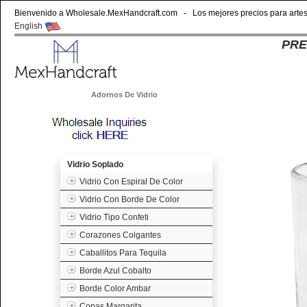
Bienvenido a Wholesale.MexHandcraft.com - Los mejores precios para artesa
English
PRE
Vidrio Soplado
Adornos De Vidrio
Vidrio Soplado
Vidrio Con Espiral De Color
Vidrio Con Borde De Color
Vidrio Tipo Confeti
Corazones Colgantes
Caballitos Para Tequila
Borde Azul Cobalto
Borde Color Ambar
Copas Margarita