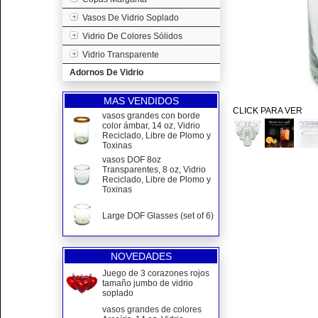
Vasos De Vidrio Soplado
Vidrio De Colores Sólidos
Vidrio Transparente
Adornos De Vidrio
MAS VENDIDOS
CLICK PARA VER
vasos grandes con borde
color ámbar, 14 oz, Vidrio
Reciclado, Libre de Plomo y
Toxinas
vasos DOF 8oz
Transparentes, 8 oz, Vidrio
Reciclado, Libre de Plomo y
Toxinas
Large DOF Glasses (set of 6)
NOVEDADES
Juego de 3 corazones rojos
tamaño jumbo de vidrio
soplado
vasos grandes de colores