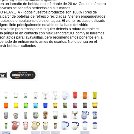
un tamaño de bebida reconfortante de 20 oz. Con un diámetro
tos vasos se sentirán perfectos en sus manos.
PLANETA - Todos nuestros productos son 100% libres de
 a partir de botellas de refresco recicladas. Vienen empaquetados
uetes de embalaje solubles en agua. El vidrio reciclado utilizado
igero tinte principalmente notable en la base del vidrio.
zo sin problemas por cualquier defecto o rotura durante el
¡Solo póngase en contacto con MexHandcraftDOTcom y lo haremos
son aptos para lavavajillas, pero recomendamos ponerlos en la
un período de enfriamiento antes de usarlos. No lo ponga en el
rvir bebidas calientes.
rar