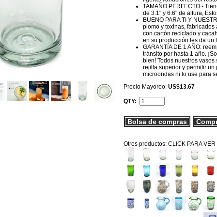
TAMAÑO PERFECTO - Tienen 
de 3.1" y 6.6" de altura, Es
BUENO PARA TI Y NUESTRO 
plomo y toxinas, fabricados
con cartón reciclado y cacah
en su producción les da un l
GARANTÍA DE 1 AÑO: reempla
tránsito por hasta 1 año. 
bien! Todos nuestros vasos 
rejilla superior y permitir 
microondas ni lo use para se
Precio Mayoreo:
US$13.67
QTY:
Bolsa de compras
Comp
Otros productos: CLICK PARA VER