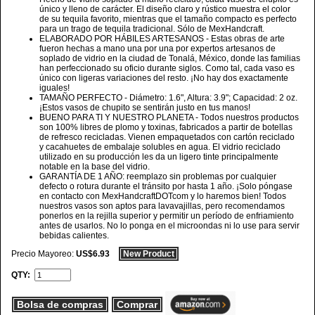
único y lleno de carácter. El diseño claro y rústico muestra el color
de su tequila favorito, mientras que el tamaño compacto es perfecto
para un trago de tequila tradicional. Sólo de MexHandcraft.
ELABORADO POR HÁBILES ARTESANOS - Estas obras de arte
fueron hechas a mano una por una por expertos artesanos de
soplado de vidrio en la ciudad de Tonalá, México, donde las familias
han perfeccionado su oficio durante siglos. Como tal, cada vaso es
único con ligeras variaciones del resto. ¡No hay dos exactamente
iguales!
TAMAÑO PERFECTO - Diámetro: 1.6", Altura: 3.9"; Capacidad: 2 oz.
¡Estos vasos de chupito se sentirán justo en tus manos!
BUENO PARA TI Y NUESTRO PLANETA - Todos nuestros productos
son 100% libres de plomo y toxinas, fabricados a partir de botellas
de refresco recicladas. Vienen empaquetados con cartón reciclado
y cacahuetes de embalaje solubles en agua. El vidrio reciclado
utilizado en su producción les da un ligero tinte principalmente
notable en la base del vidrio.
GARANTÍA DE 1 AÑO: reemplazo sin problemas por cualquier
defecto o rotura durante el tránsito por hasta 1 año. ¡Solo póngase
en contacto con MexHandcraftDOTcom y lo haremos bien! Todos
nuestros vasos son aptos para lavavajillas, pero recomendamos
ponerlos en la rejilla superior y permitir un período de enfriamiento
antes de usarlos. No lo ponga en el microondas ni lo use para servir
bebidas calientes.
Precio Mayoreo:
US$6.93
New Product
QTY:
Bolsa de compras
Comprar